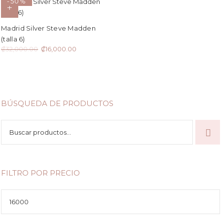
-50%
Madrid Silver Steve Madden
(talla 6)
El
El
₡
32,000.00
₡
16,000.00
precio
precio
original
actual
era:
es:
₡32,000.00.
₡16,000.00.
BÚSQUEDA DE PRODUCTOS
Buscar
por:
FILTRO POR PRECIO
Precio
mínimo