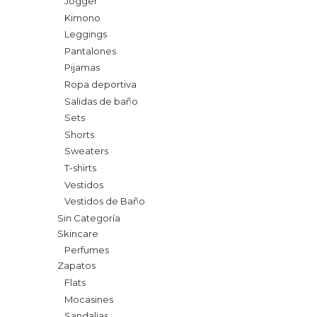
Jogger
Kimono
Leggings
Pantalones
Pijamas
Ropa deportiva
Salidas de baño
Sets
Shorts
Sweaters
T-shirts
Vestidos
Vestidos de Baño
Sin Categoría
Skincare
Perfumes
Zapatos
Flats
Mocasines
Sandalias