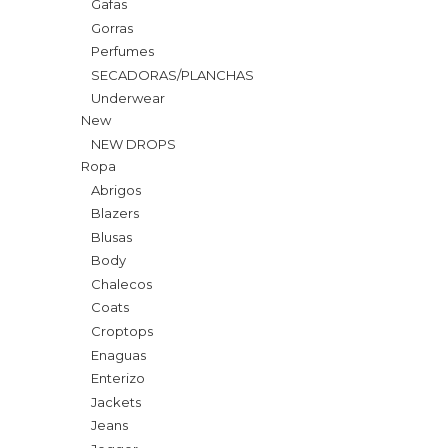
Gafas
Gorras
Perfumes
SECADORAS/PLANCHAS
Underwear
New
NEW DROPS
Ropa
Abrigos
Blazers
Blusas
Body
Chalecos
Coats
Croptops
Enaguas
Enterizo
Jackets
Jeans