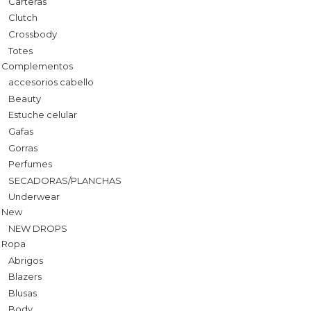
Carteras
Clutch
Crossbody
Totes
Complementos
accesorios cabello
Beauty
Estuche celular
Gafas
Gorras
Perfumes
SECADORAS/PLANCHAS
Underwear
New
NEW DROPS
Ropa
Abrigos
Blazers
Blusas
Body